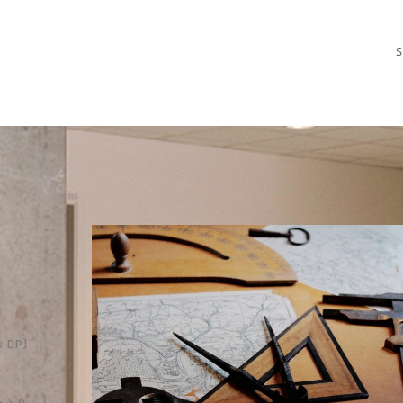
S
u DP)