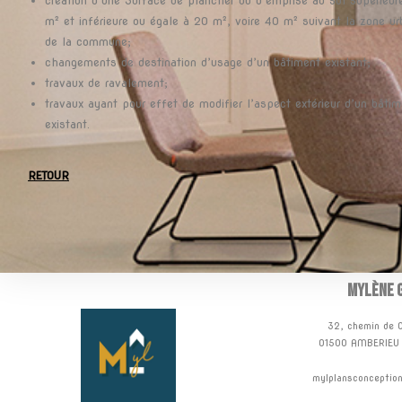
création d’une Surface de plancher ou d’emprise au sol supérieur
m² et inférieure ou égale à 20 m², voire 40 m² suivant la zone ur
de la commune;
changements de destination d’usage d’un bâtiment existant;
travaux de ravalement;
travaux ayant pour effet de modifier l’aspect extérieur d’un bâtim
existant.
RETOUR
Mylène 
32, chemin de 
01500 AMBERIEU
mylplansconceptio