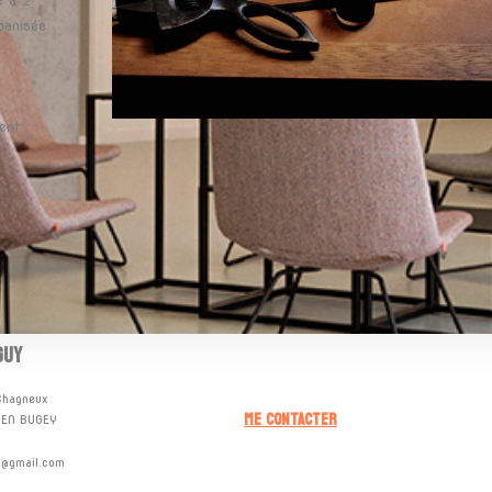
e à 2
banisée
ent
GUY
Chagneux
ME CONTACTER
 EN BUGEY
n@gmail.com